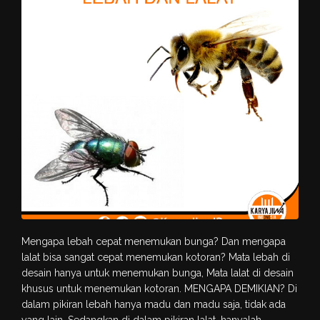
Mengapa lebah cepat menemukan bunga? Dan mengapa
lalat bisa sangat cepat menemukan kotoran? Mata lebah di
desain hanya untuk menemukan bunga, Mata lalat di desain
khusus untuk menemukan kotoran. MENGAPA DEMIKIAN? Di
dalam pikiran lebah hanya madu dan madu saja, tidak ada